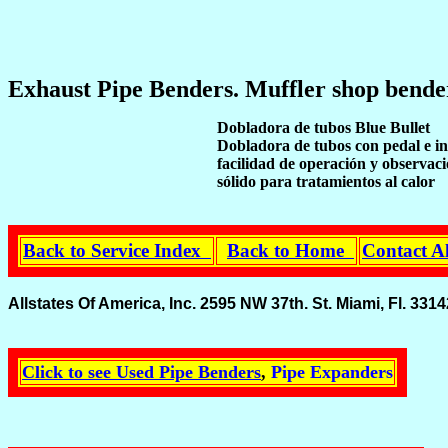
Exhaust Pipe Benders. Muffler shop bende
Dobladora de tubos Blue Bullet
Dobladora de tubos con pedal e i
facilidad de operación y observac
sólido para tratamientos al calor
Back to Service Index
Back to Home
Contact A
Allstates Of America, Inc. 2595 NW 37th. St. Miami, Fl. 
Click to see Used Pipe Benders
,
Pipe Expanders