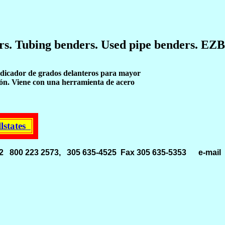
rs. Tubing benders. Used pipe benders. EZ
ndicador de grados delanteros para mayor
ión. Viene con una herramienta de acero
llstates
33142 800 223 2573, 305 635-4525 Fax 305 635-5353
e-mai