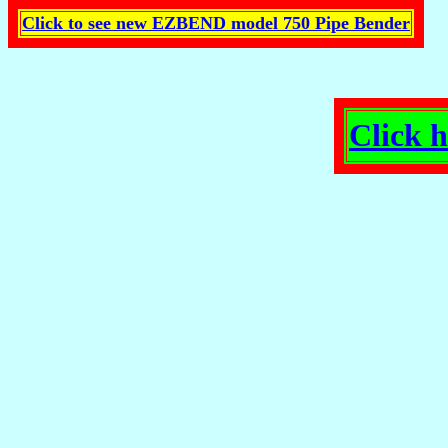
Click to see new EZBEND model 750 Pipe Bender
Click 